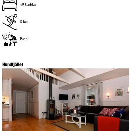
40 bäddar
8 km
Bastu
Hundfjället