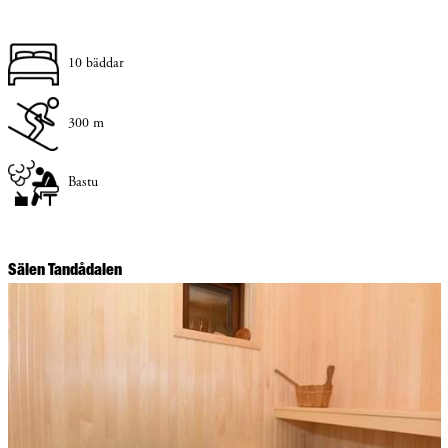
10 bäddar
300 m
Bastu
Sälen Tandådalen