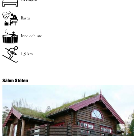
20 bäddar
Bastu
Inne och ute
1,5 km
Sälen Stöten