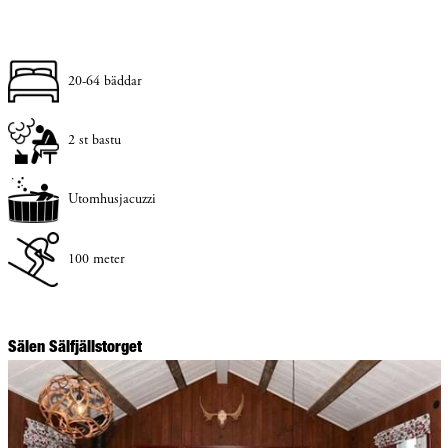
20-64 bäddar
2 st bastu
Utomhusjacuzzi
100 meter
Sälen Sälfjällstorget