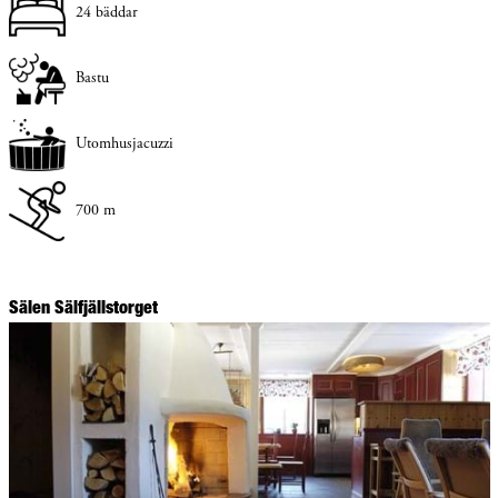
24 bäddar
Bastu
Utomhusjacuzzi
700 m
Sälen Sälfjällstorget