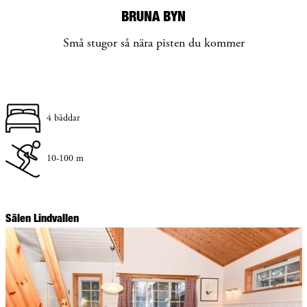
BRUNA BYN
Små stugor så nära pisten du kommer
4 bäddar
10-100 m
Sälen Lindvallen