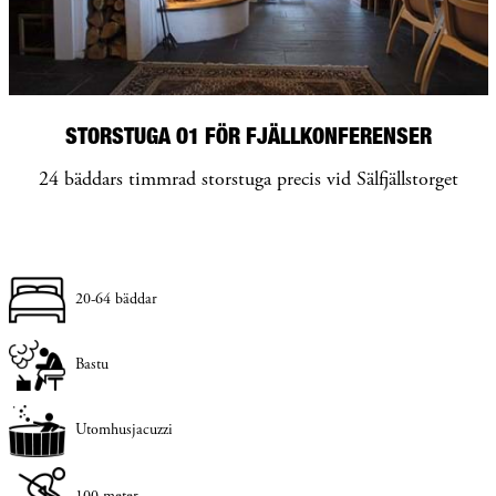
STORSTUGA O1 FÖR FJÄLLKONFERENSER
24 bäddars timmrad storstuga precis vid Sälfjällstorget
20-64 bäddar
Bastu
Utomhusjacuzzi