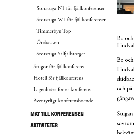
Storstuga N1 för fjällkonferenser
Storstuga W1 för fjällkonferenser
Timmerbyn Top
Bo och 
Örebäcken
Lindval
Storstuga Sälfjällstorget
Bo och 
Stugor för fjällkonferens
Lindval
Hotell för fjällkonferens
skidbac
och på 
Lägenheter för er konferens
gångav
Äventyrligt konferensboende
MAT TILL KONFERENSEN
Stugan 
sovrum 
AKTIVITETER
bekväml