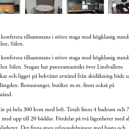
konferera tillsammans i större stuga med högklassig stand
len, Sälen.
konferera tillsammans i större stuga med högklassig stand
len Sälen. Stugan har
panoramautsikt över Lindvallens
kar och ligger på bekvämt avstånd från skidåkning både u
längden. Restauranger, butiker m.m. finns också på
stånd.
är på hela 300 kvm med loft. Totalt finns 4 badrum och 
med upp till 20 bäddar. Fördelat på två lägenheter med al
igheter. Det finns stora relaxavdelningar med bastu och