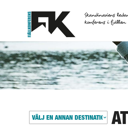
Skandinaviens leda
konferens i fjällen
A