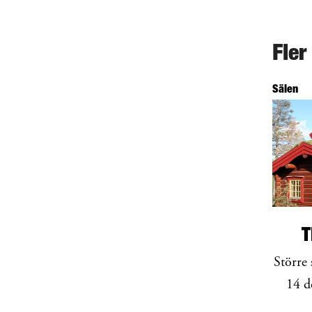
Fler
Sälen
T
Större 
14 d