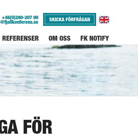
+46(0)280-207 00
SKICKA FÖRFRÅGAN
o@fjallkonferens.se
REFERENSER
OM OSS
FK NOTIFY
VARFÖR FJÄLLKONFERENS
JOBBA PÅ FJÄLLKONFERENS
GA FÖR