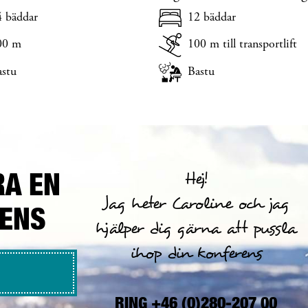
hög standard.
4 bäddar
12 bäddar
00 m
100 m till transportlift
astu
Bastu
RA EN
Hej!
Jag heter Caroline och jag
RENS
hjälper dig gärna att pussla
ihop din konferens
RING +46 (0)280-207 00