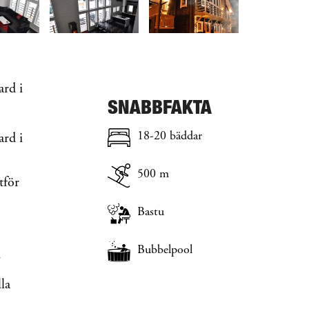
ard i
SNABBFAKTA
18-20 bäddar
ard i
500 m
tför
Bastu
Bubbelpool
7
la