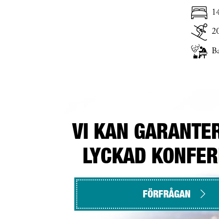
1
2
B
VI KAN GARANTE
LYCKAD KONFE
FÖRFRÅGAN