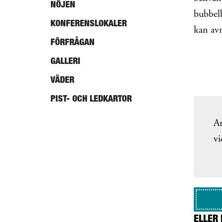
NÖJEN
bubbel
KONFERENSLOKALER
kan avn
FÖRFRÅGAN
GALLERI
VÄDER
PIST- OCH LEDKARTOR
An
vi
ELLER 