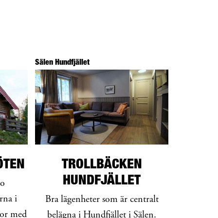
Sälen Hundfjället
ÖTEN
TROLLBÄCKEN
HUNDFJÄLLET
bo
rna i
Bra lägenheter som är centralt
gor med
belägna i Hundfjället i Sälen.