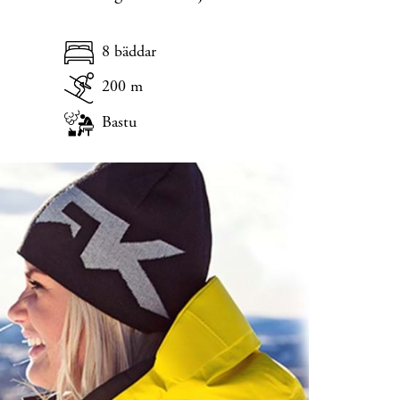
8 bäddar
200 m
Bastu