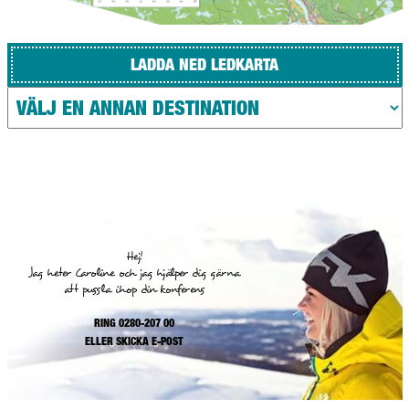
LADDA NED LEDKARTA
Hej!
Jag heter Caroline och jag hjälper dig gärna
att pussla ihop din konferens
RING 0280-207 00
ELLER
SKICKA E-POST