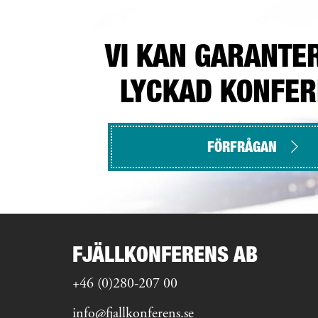
VI KAN GARANTE
LYCKAD KONFE
FÖRFRÅGAN
FJÄLLKONFERENS AB
+46 (0)280-207 00
info@fjallkonferens.se