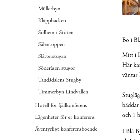
Müllerbyn
Kläppbacken
Solhem i Stöten
Bo i Bl
Sälentoppen
Mitt i 
Slåtterstugan
Här kan
Söderåsen stugor
väntar 
Tandådalens Stugby
Timmerbyn Lindvallen
Stugläg
bäddar
Hotell för fjällkonferens
och 1 
Lägenheter för er konferens
Äventyrligt konferensboende
I Blå B