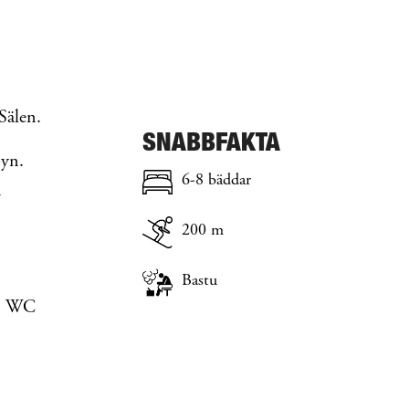
Sälen.
SNABBFAKTA
Byn.
6-8 bäddar
n
200 m
Bastu
h, WC