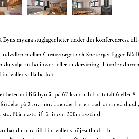
å Byns mysiga stuglägenheter under din konferensresa till 
Lindvallen mellan Gustavtorget och Snötorget ligger Blå 
 du välja att bo i över- eller undervåning. Utanför dörre
Lindvallens alla backar.
enheterna i Blå byn är på
67 kvm och
har totalt 6 eller 8
 fördelat på 2 sovrum, boendet har ett badrum med dusc
bastu. Närmaste lift är inom 200m avstånd.
yn har du nära till Lindvallens nöjesutbud och