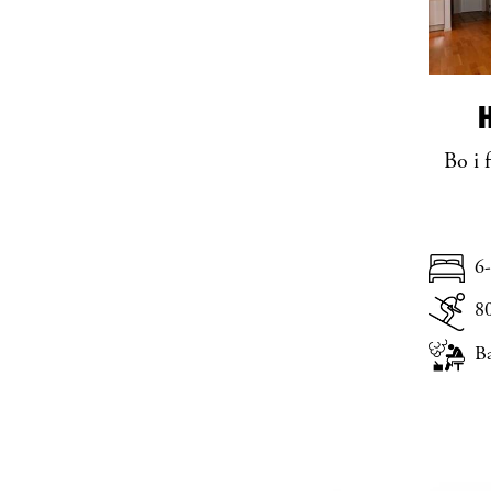
Bo i 
6-
8
B