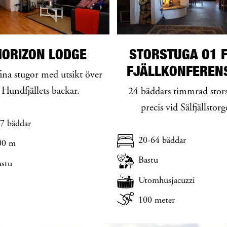
HORIZON LODGE
STORSTUGA O1 
FJÄLLKONFEREN
fina stugor med utsikt över
Hundfjällets backar.
24 bäddars timmrad stor
precis vid Sälfjällstorg
7 bäddar
20-64 bäddar
00 m
Bastu
astu
Utomhusjacuzzi
100 meter