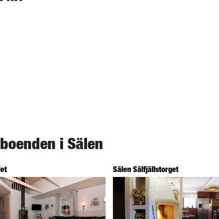
 boenden i Sälen
let
Sälen Sälfjällstorget