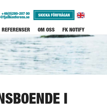
+46(0)280-207 00
SKICKA FÖRFRÅGAN
o@fjallkonferens.se
REFERENSER
OM OSS
FK NOTIFY
VARFÖR FJÄLLKONFERENS
JOBBA PÅ FJÄLLKONFERENS
NSBOENDE I