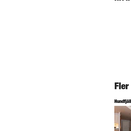
Fler
Hundfjäl