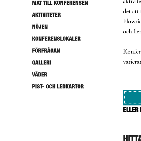
aktivi
MAT TILL KONFERENSEN
det att
AKTIVITETER
Flowrid
NÖJEN
och fle
KONFERENSLOKALER
FÖRFRÅGAN
Konfere
variera
GALLERI
VÄDER
PIST- OCH LEDKARTOR
ELLER 
HITT