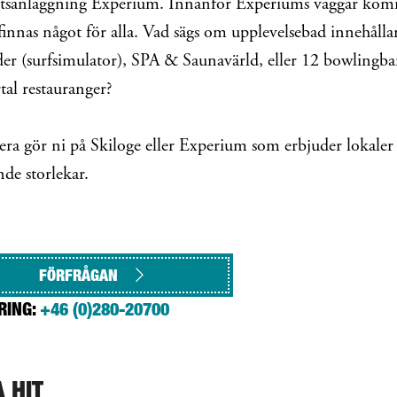
tetsanläggning Experium. Innanför Experiums väggar ko
 finnas något för alla. Vad sägs om upplevelsebad innehåll
er (surfsimulator), SPA & Saunavärld, eller 12 bowlingb
rtal restauranger?
ra gör ni på Skiloge eller Experium som erbjuder lokaler 
nde storlekar.
FÖRFRÅGAN
RING:
+46 (0)280-20700
A HIT