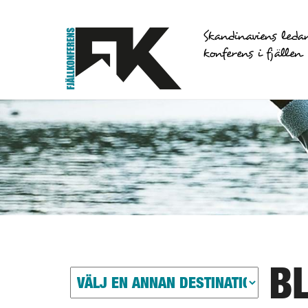
Skandinaviens leda
konferens i fjällen
B