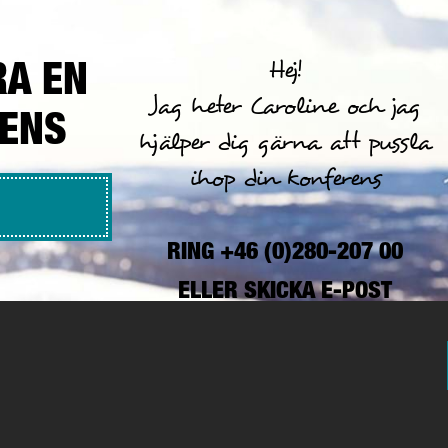
RA EN
Hej!
Jag heter Caroline och jag
RENS
hjälper dig gärna att pussla
ihop din konferens
RING +46 (0)280-207 00
ELLER
SKICKA E-POST