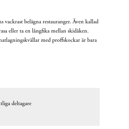
ns vackrast belägna restauranger. Även kallad
a eller ta en långfika mellan skidåken.
matlagningskvällar med proffskockar är bara
tliga deltagare