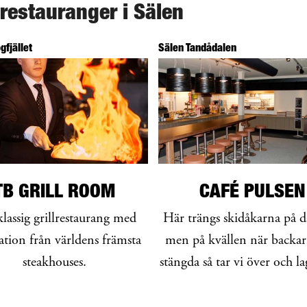
 restauranger i Sälen
gfjället
Sälen Tandådalen
TB GRILL ROOM
CAFÉ PULSEN
assig grillrestaurang med
Här trängs skidåkarna på 
ation från världens främsta
men på kvällen när backar
steakhouses.
stängda så tar vi över och l
tillsammans.