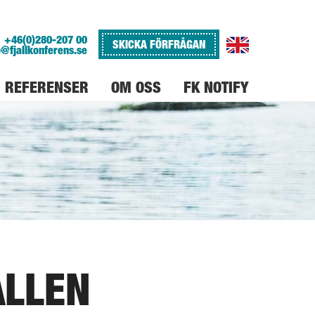
+46(0)280-207 00
SKICKA FÖRFRÅGAN
o@fjallkonferens.se
REFERENSER
OM OSS
FK NOTIFY
VARFÖR FJÄLLKONFERENS
JOBBA PÅ FJÄLLKONFERENS
ALLEN