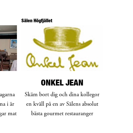
Sälen Högfjället
ONKEL JEAN
dagarna
Skäm bort dig och dina kollegor
na i är
en kväll på en av Sälens absolut
agar mat
bästa gourmet restauranger