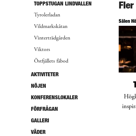
Fler
TOPPSTUGAN LINDVALLEN
Tyrolerladan
Sälen Hö
Vildmarkskåtan
Vinterträdgården
Viktors
Östfjällets fäbod
AKTIVITETER
NÖJEN
Högkl
KONFERENSLOKALER
inspir
FÖRFRÅGAN
GALLERI
VÄDER