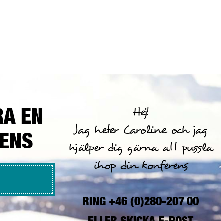
RA EN
Hej!
Jag heter Caroline och jag
RENS
hjälper dig gärna att pussla
ihop din konferens
RING +46 (0)280-207 00
ELLER
SKICKA E-POST