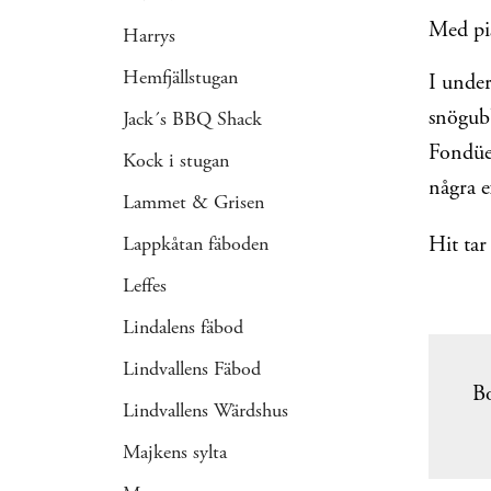
Med pis
Harrys
Hemfjällstugan
I under
snögubb
Jack´s BBQ Shack
Fondüe,
Kock i stugan
några e
Lammet & Grisen
Hit tar
Lappkåtan fäboden
Leffes
Lindalens fäbod
Lindvallens Fäbod
Bo
Lindvallens Wärdshus
Majkens sylta