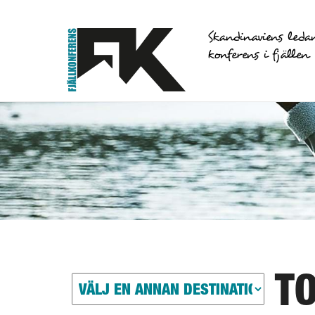
Skandinaviens leda
konferens i fjällen
T