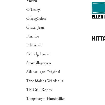
Mezzo
O`Learys
ELLER 
Olarsgården
Onkel Jean
HITT
Pinchos
Pilarnäset
Skilodgebaren
Storfjällsgraven
Sälenstugan Original
Tandådalens Wärdshus
TB Grill Room
Toppstugan Hundfjället