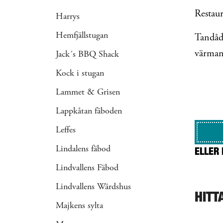
Restau
Harrys
Hemfjällstugan
Tandåd
värmand
Jack´s BBQ Shack
Kock i stugan
Lammet & Grisen
Lappkåtan fäboden
Leffes
Lindalens fäbod
ELLER 
Lindvallens Fäbod
Lindvallens Wärdshus
HITT
Majkens sylta