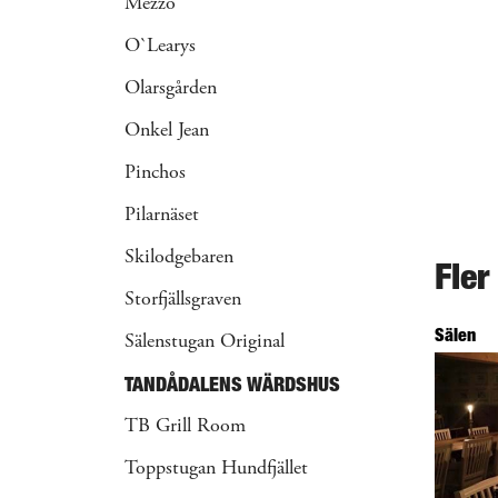
Mezzo
O`Learys
Olarsgården
Onkel Jean
Pinchos
Pilarnäset
Skilodgebaren
Fler
Storfjällsgraven
Sälen
Sälenstugan Original
TANDÅDALENS WÄRDSHUS
TB Grill Room
Toppstugan Hundfjället