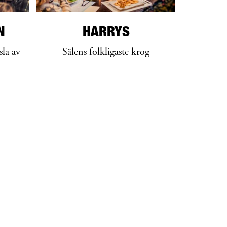
N
HARRYS
sla av
Sälens folkligaste krog