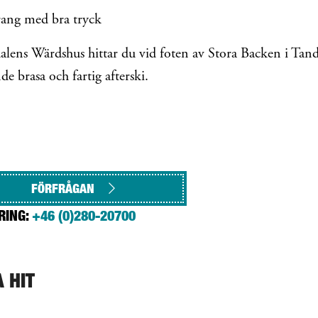
rang med bra tryck
alens Wärdshus
hittar du vid foten av Stora Backen i Tand
e brasa och fartig afterski.
FÖRFRÅGAN
RING:
+46 (0)280-20700
A HIT