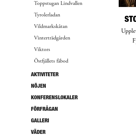
Toppstugan Lindvallen
Tyrolerladan
ST
Vildmarkskåtan
Upplev
Vinterträdgården
F
Viktors
Östfjällets fäbod
AKTIVITETER
NÖJEN
KONFERENSLOKALER
FÖRFRÅGAN
GALLERI
VÄDER