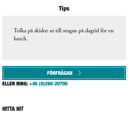
Tips
Tolka på skidor ut till stugan på dagtid för en
lunch.
FÖRFRÅGAN
ELLER RING:
+46 (0)280-20700
HITTA HIT