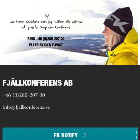
Hej!
Jag heter Caroline och jag hjälper dig gärna
att pussla ihop din konferens
RING +46 (0)280-207 00
ELLER
SKICKA E-POST
FJÄLLKONFERENS AB
+46 (0)280-207 00
info@fjallkonferens.se
FK NOTIFY