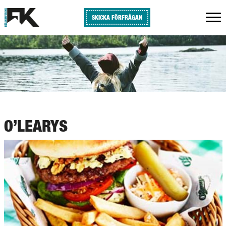
SKICKA FÖRFRÅGAN
O’LEARYS