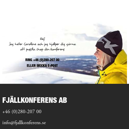
Hej!
Jag heter Caroline och jag hjälper dig gärna
att pussla ihop din konferens
RING +46 (0)280-207 00
ELLER
SKICKA E-POST
FJÄLLKONFERENS AB
+46 (0)280-207 00
info@fjallkonferens.se