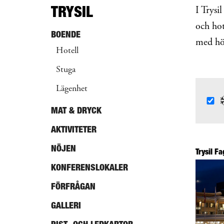
TRYSIL
I Trysi
och hot
BOENDE
med hö
Hotell
Stuga
Lägenhet
MAT & DRYCK
AKTIVITETER
NÖJEN
Trysil F
KONFERENSLOKALER
FÖRFRÅGAN
GALLERI