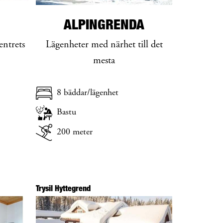
ALPINGRENDA
entrets
Lägenheter med närhet till det
mesta
8 bäddar/lägenhet
Bastu
200 meter
Trysil Hyttegrend