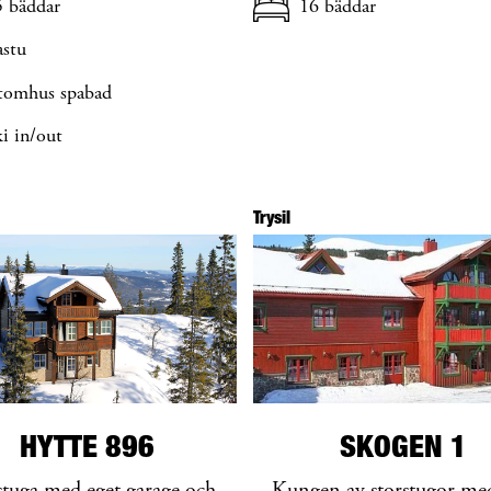
5 bäddar
16 bäddar
astu
tomhus spabad
i in/out
Trysil
HYTTE 896
SKOGEN 1