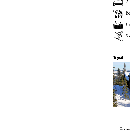
2
B
U
Sk
Trysil