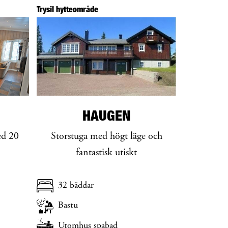
Trysil hytteområde
HAUGEN
ed 20
Storstuga med högt läge och
fantastisk utiskt
32 bäddar
Bastu
Utomhus spabad