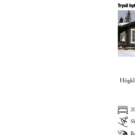
Trysil h
Högkla
2
Sk
B