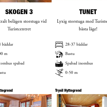
SKOGEN 3
TUNET
ralt belägen storstuga vid
Lyxig storstuga med Turists
Turistcentret
bästa läge!
8 bäddar
28-37 bäddar
00 m
Bastu
tomhus spabad
Spabad inomhus
astu
0-50 m
yttegrend
Trysil Hyttegrend