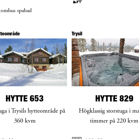
tomhus spabad
ytteområde
Trysil
HYTTE 653
HYTTE 829
uga i Trysils hytteområde på
Högklassig storstuga i ma
360 kvm
timmer på 220 kvm