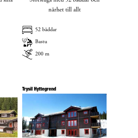
 sina
Storstuga med 52 bäddar och
närhet till allt
52 bäddar
Bastu
200 m
Trysil Hyttegrend