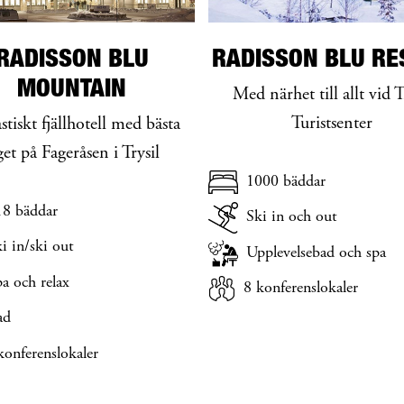
RADISSON BLU
RADISSON BLU RE
MOUNTAIN
Med närhet till allt vid T
Turistsenter
stiskt fjällhotell med bästa
get på Fageråsen i Trysil
1000 bäddar
18 bäddar
Ski in och out
i in/ski out
Upplevelsebad och spa
a och relax
8 konferenslokaler
ad
konferenslokaler