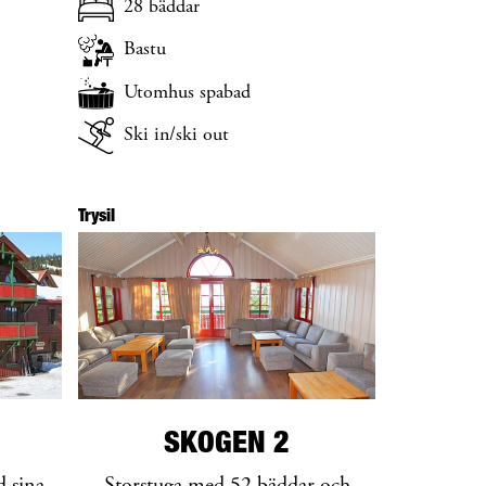
28 bäddar
Bastu
Utomhus spabad
Ski in/ski out
Trysil
SKOGEN 2