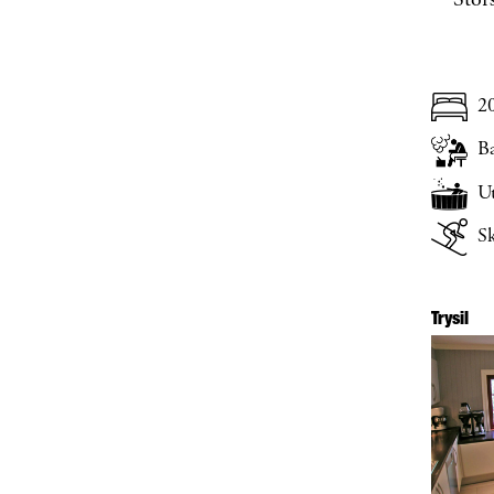
Stor
2
B
U
Sk
Trysil