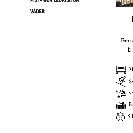
PIST- OCH LEDKARTOR
VÄDER
Fanta
lä
9
Sk
Sp
B
5 