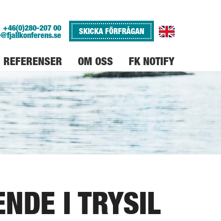
+46(0)280-207 00
SKICKA FÖRFRÅGAN
o@fjallkonferens.se
REFERENSER
OM OSS
FK NOTIFY
VARFÖR FJÄLLKONFERENS
JOBBA PÅ FJÄLLKONFERENS
NDE I TRYSIL