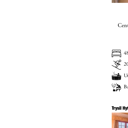
Cent
4
2
U
B
Trysil H