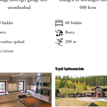
stuga med eget garage och
Kungen av storstugor med
utomhusbad
600 kvm
0 bäddar
60 bäddar
astu
Bastu
tomhus spabad
200 m
i in/out
Trysil hytteområde