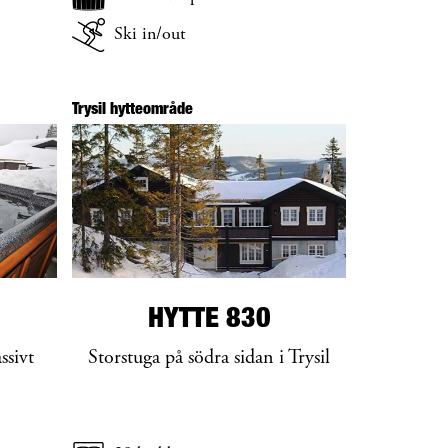
Ski in/out
Trysil hytteområde
HYTTE 830
ssivt
Storstuga på södra sidan i Trysil