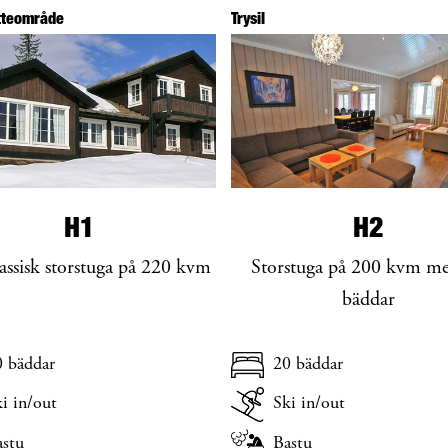
ytteområde
Trysil
H1
H2
ssisk storstuga på 220 kvm
Storstuga på 200 kvm m
bäddar
0 bäddar
20 bäddar
i in/out
Ski in/out
astu
Bastu