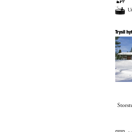
U
Trysil h
Storst