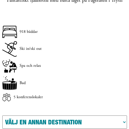
Fantastiskt fjällhotell med bästa läget på Fageråsen i Trysil
918 bäddar
Ski in/ski out
Spa och relax
Bad
5 konferenslokaler