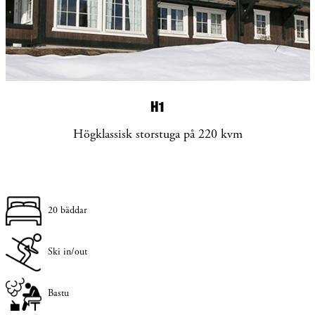
H1
Högklassisk storstuga på 220 kvm
20 bäddar
Ski in/out
Bastu