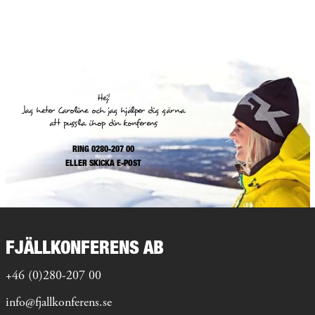
Hej!
Jag heter Caroline och jag hjälper dig gärna
att pussla ihop din konferens
RING 0280-207 00
ELLER
SKICKA E-POST
FJÄLLKONFERENS AB
+46 (0)280-207 00
info@fjallkonferens.se