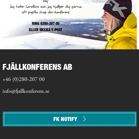
Hej!
Jag heter Caroline och jag hjälper dig gärna
att pussla ihop din konferens
RING 0280-207 00
ELLER
SKICKA E-POST
FJÄLLKONFERENS AB
+46 (0)280-207 00
info@fjallkonferens.se
FK NOTIFY