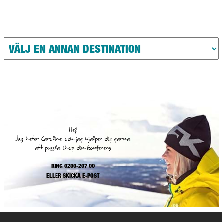
Hej!
Jag heter Caroline och jag hjälper dig gärna
att pussla ihop din konferens
RING 0280-207 00
ELLER
SKICKA E-POST