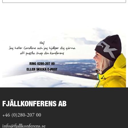
Hej!
Jag heter Caroline och jag hjälper dig gärna
att pussla ihop din konferens
RING 0280-207 00
ELLER
SKICKA E-POST
FJÄLLKONFERENS AB
+46 (0)280-207 00
info@fjallkonferens.se