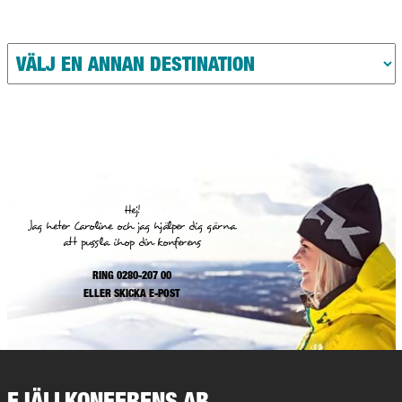
Hej!
Jag heter Caroline och jag hjälper dig gärna
att pussla ihop din konferens
RING 0280-207 00
ELLER
SKICKA E-POST
FJÄLLKONFERENS AB