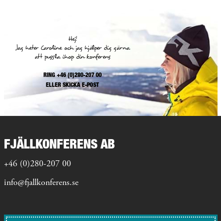
Hej!
Jag heter Caroline och jag hjälper dig gärna
att pussla ihop din konferens
RING +46 (0)280-207 00
ELLER
SKICKA E-POST
FJÄLLKONFERENS AB
+46 (0)280-207 00
info@fjallkonferens.se