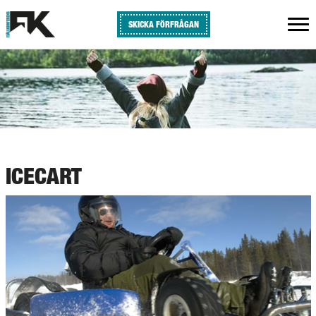
SKICKA FÖRFRÅGAN
ICECART