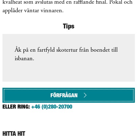
kvalheat som avslutas med en rafflande final.
Pokal och
applåder väntar vinnaren.
Tips
Åk på en fartfyld skotertur från boendet till
isbanan.
FÖRFRÅGAN
ELLER RING:
+46 (0)280-20700
HITTA HIT