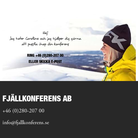
Hej!
Jag heter Caroline och jag hjälper dig gärna
att pussla ihop din konferens
RING +46 (0)280-207 00
ELLER
SKICKA E-POST
FJÄLLKONFERENS AB
+46 (0)280-207 00
info@fjallkonferens.se