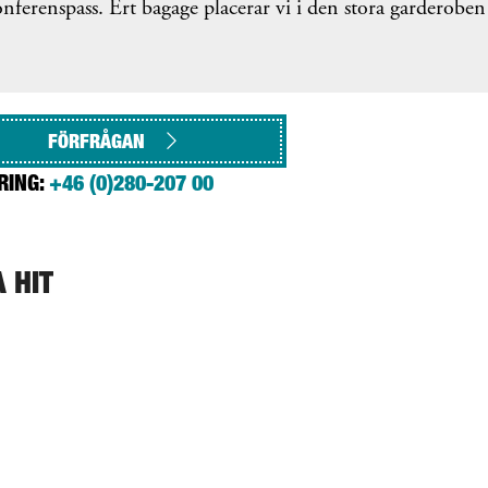
nferenspass. Ert bagage placerar vi i den stora garderob
FÖRFRÅGAN
RING:
+46 (0)280-207 00
A HIT