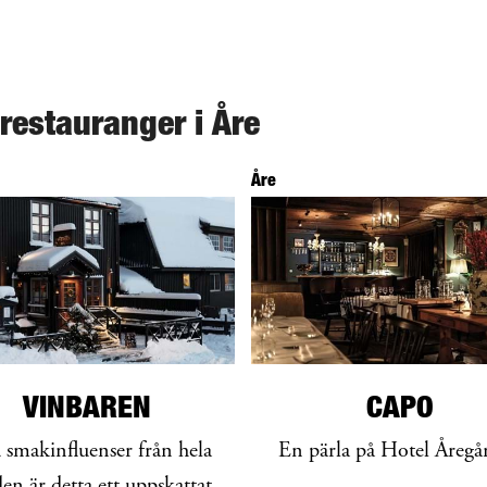
 restauranger i Åre
Åre
VINBAREN
CAPO
smakinfluenser från hela
En pärla på Hotel Åregå
den är detta ett uppskattat