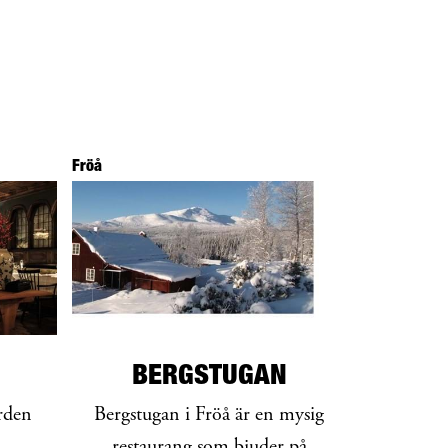
Fröå
BERGSTUGAN
rden
Bergstugan i Fröå är en mysig
restaurang som bjuder på