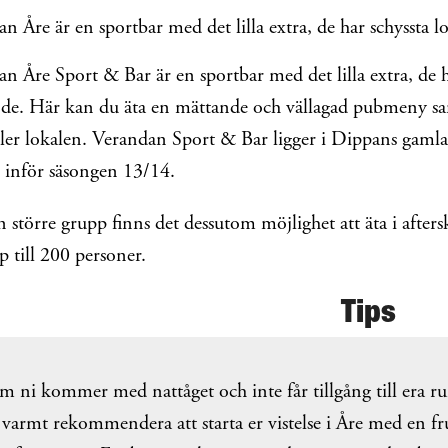
n Åre är en sportbar med det lilla extra, de har schyssta l
n Åre Sport & Bar är en sportbar med det lilla extra, de ha
de. Här kan du äta en mättande och vällagad pubmeny sam
ler lokalen. Verandan Sport & Bar ligger i Dippans gamla 
 inför säsongen 13/14.
n större grupp finns det dessutom möjlighet att äta i after
pp till 200 personer.
Tips
 ni kommer med nattåget och inte får tillgång till era r
 varmt rekommendera att starta er vistelse i Åre med en f