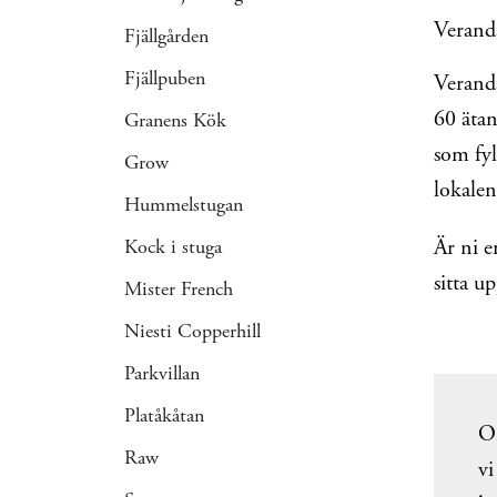
Veranda
Fjällgården
Fjällpuben
Veranda
60 ätan
Granens Kök
som fyl
Grow
lokalen
Hummelstugan
Är ni e
Kock i stuga
sitta u
Mister French
Niesti Copperhill
Parkvillan
Platåkåtan
Om
Raw
vi