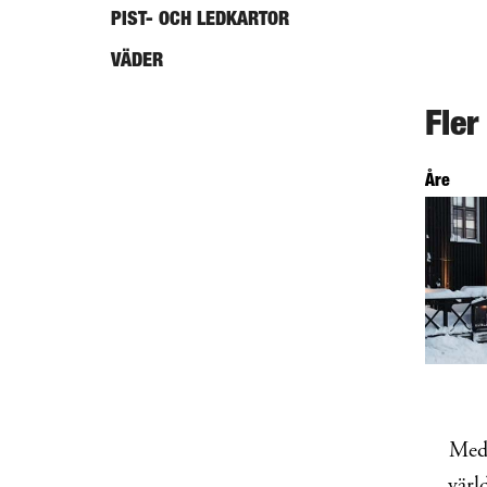
PIST- OCH LEDKARTOR
VÄDER
Fler
Åre
Med 
värl