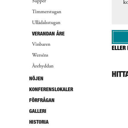
Supper
ko
Timmerstugan
Ullådalsstugan
VERANDAN ÅRE
Vinbaren
ELLER 
Werséns
Årehyddan
HITT
NÖJEN
KONFERENSLOKALER
FÖRFRÅGAN
GALLERI
HISTORIA