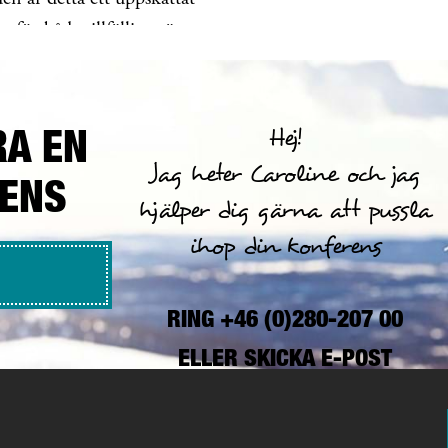
n för både tillfälliga gäster
och bybor
RA EN
Hej!
Jag heter Caroline och jag
RENS
hjälper dig gärna att pussla
ihop din konferens
RING +46 (0)280-207 00
ELLER
SKICKA E-POST