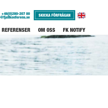
+46(0)280-207 00
SKICKA FÖRFRÅGAN
o@fjallkonferens.se
REFERENSER
OM OSS
FK NOTIFY
VARFÖR FJÄLLKONFERENS
JOBBA PÅ FJÄLLKONFERENS