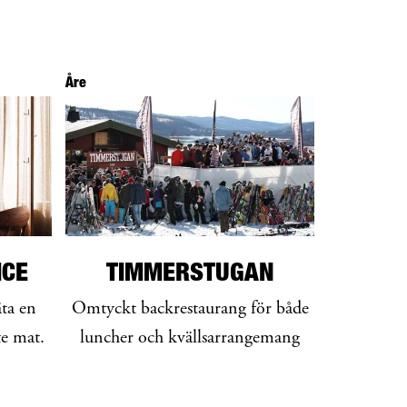
Åre
ICE
TIMMERSTUGAN
äta en
Omtyckt backrestaurang för både
te mat.
luncher och kvällsarrangemang