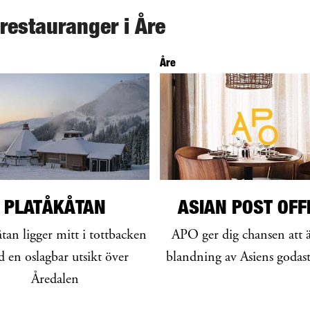
 restauranger i Åre
Åre
PLATÅKÅTAN
ASIAN POST OFF
åtan ligger mitt i tottbacken
APO ger dig chansen att 
 en oslagbar utsikt över
blandning av Asiens godas
Åredalen