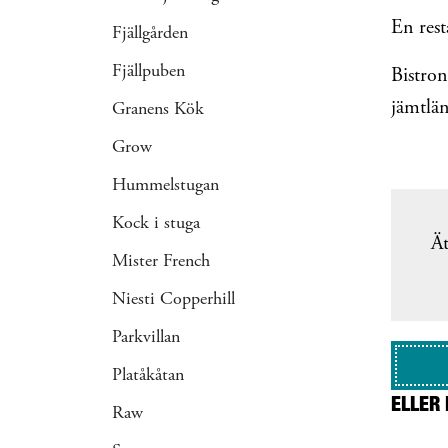
En rest
Fjällgården
Fjällpuben
Bistron
jämtlän
Granens Kök
Grow
Hummelstugan
Kock i stuga
Ät
Mister French
Niesti Copperhill
Parkvillan
Platåkåtan
ELLER 
Raw