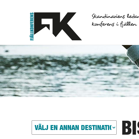
Skandinaviens leda
konferens i fjällen
B