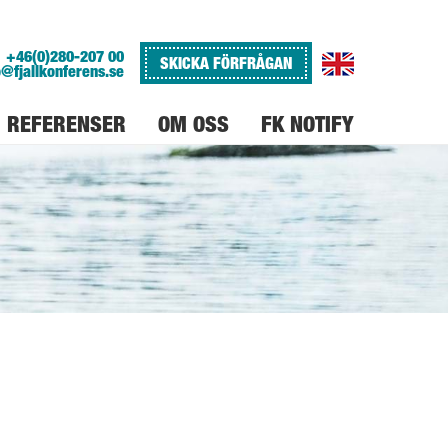
+46(0)280-207 00
SKICKA FÖRFRÅGAN
o@fjallkonferens.se
REFERENSER
OM OSS
FK NOTIFY
VARFÖR FJÄLLKONFERENS
JOBBA PÅ FJÄLLKONFERENS