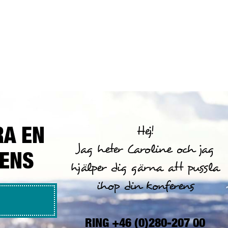
RA EN
Hej!
Jag heter Caroline och jag
RENS
hjälper dig gärna att pussla
ihop din konferens
RING +46 (0)280-207 00