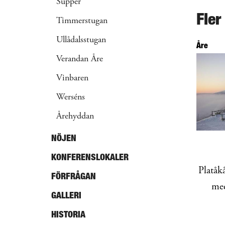
Supper
Fler
Timmerstugan
Ullådalsstugan
Åre
Verandan Åre
Vinbaren
Werséns
Årehyddan
NÖJEN
KONFERENSLOKALER
Platåk
FÖRFRÅGAN
med
GALLERI
HISTORIA