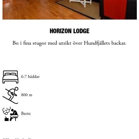
HORIZON LODGE
Bo i fina stugor med utsikt över Hundfjällets backar.
6-7 bäddar
800 m
Bastu