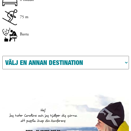
75 m
Bastu
Hej!
Jag heter Caroline och jag hjälper dig gärna
att pussla ihop din konferens