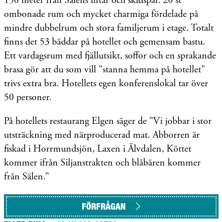
150 meter från Sälens liftar och skidspår. 20 st
ombonade rum och mycket charmiga fördelade på
mindre dubbelrum och stora familjerum i etage. Totalt
finns det 53 bäddar på hotellet och gemensam bastu.
Ett vardagsrum med fjällutsikt, soffor och en sprakande
brasa gör att du som vill "stanna hemma på hotellet"
trivs extra bra. Hotellets egen konferenslokal tar över
50 personer.
På hotellets restaurang Elgen säger de ”Vi jobbar i stor
utsträckning med närproducerad mat. Abborren är
fiskad i Horrmundsjön, Laxen i Älvdalen, Köttet
kommer ifrån Siljanstrakten och blåbären kommer
från Sälen.”
FÖRFRÅGAN