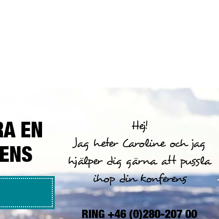
RA EN
Hej!
Jag heter Caroline och jag
RENS
hjälper dig gärna att pussla
ihop din konferens
RING +46 (0)280-207 00