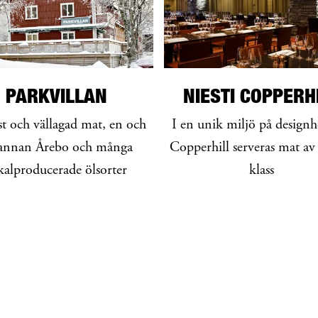
PARKVILLAN
NIESTI COPPERH
t och vällagad mat, en och
I en unik miljö på designh
annan Årebo och många
Copperhill serveras mat av
kalproducerade ölsorter
klass