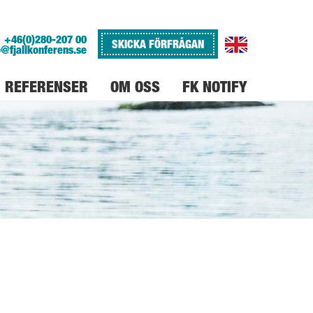
+46(0)280-207 00
SKICKA FÖRFRÅGAN
o@fjallkonferens.se
REFERENSER
OM OSS
FK NOTIFY
VARFÖR FJÄLLKONFERENS
JOBBA PÅ FJÄLLKONFERENS