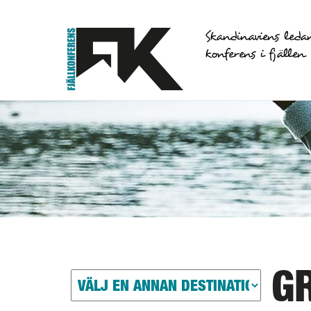
Skandinaviens leda
konferens i fjällen
G