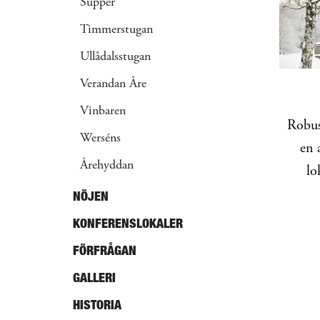
Supper
Timmerstugan
Ullådalsstugan
Verandan Åre
Vinbaren
Robus
Werséns
en 
Årehyddan
lo
NÖJEN
KONFERENSLOKALER
FÖRFRÅGAN
GALLERI
HISTORIA