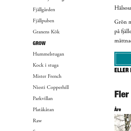
Hälsos
Fjällgården
Fjällpuben
Grön ma
på fjäl
Granens Kök
mättnad
GROW
Hummelstugan
Kock i stuga
ELLER 
Mister French
Niesti Copperhill
Fler
Parkvillan
Åre
Platåkåtan
Raw