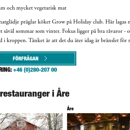
am och mycket vegetarisk mat
tglädje präglar köket Grow på Holiday club. Här lagas mat
let såväl sommar som vinter. Fokus ligger på bra råvaror - 
 i kroppen. Tänket är att det du äter idag är bränslet fö
FÖRFRÅGAN
RING:
+46 (0)280-207 00
 restauranger i Åre
Åre