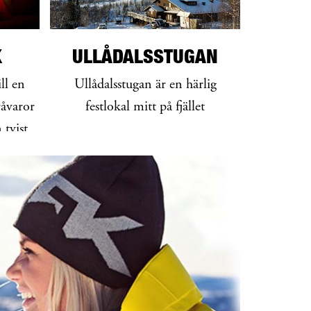
K
ULLÅDALSSTUGAN
ll en
Ullådalsstugan är en härlig
åvaror
festlokal mitt på fjället
 tvist