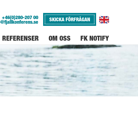
+46(0)280-207 00
SKICKA FÖRFRÅGAN
o@fjallkonferens.se
REFERENSER
OM OSS
FK NOTIFY
VARFÖR FJÄLLKONFERENS
JOBBA PÅ FJÄLLKONFERENS