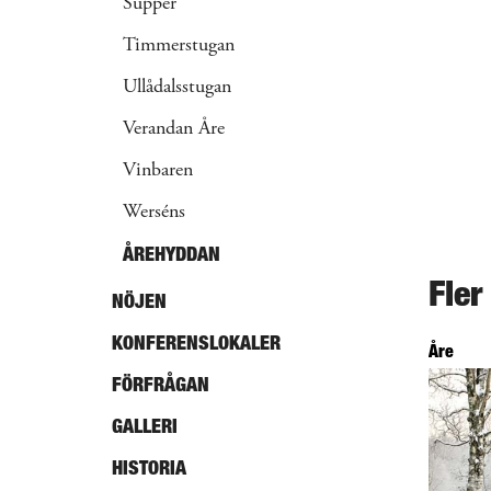
Supper
Timmerstugan
Ullådalsstugan
Verandan Åre
Vinbaren
Werséns
ÅREHYDDAN
Fler
NÖJEN
KONFERENSLOKALER
Åre
FÖRFRÅGAN
GALLERI
HISTORIA