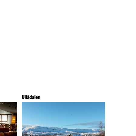
Ullådalen