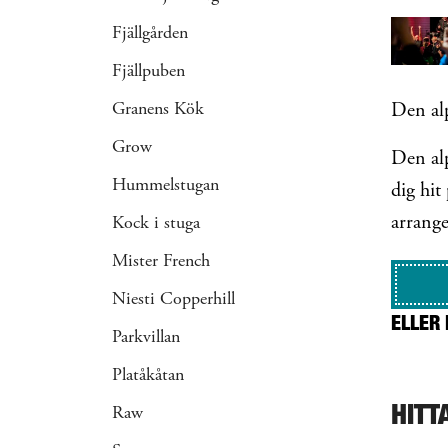
Fjällgården
Fjällpuben
Granens Kök
Den al
Grow
Den alp
Hummelstugan
dig hit
arrange
Kock i stuga
Mister French
Niesti Copperhill
ELLER 
Parkvillan
Platåkåtan
HITT
Raw