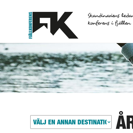
Skandinaviens leda
konferens i fjällen
Å