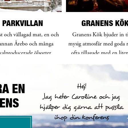
PARKVILLAN
GRANENS KÖ
t och vällagad mat, en och
Granens Kök bjuder in ti
annan Årebo och många
mysig atmosfär med goda r
kalproducerade ölsorter
ofta tillagade med en liten
RA EN
Hej!
Jag heter Caroline och jag
RENS
hjälper dig gärna att pussla
ihop din konferens