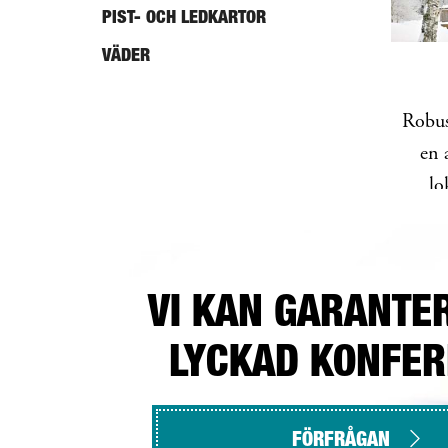
PIST- OCH LEDKARTOR
VÄDER
Robus
en 
lo
VI KAN GARANTE
LYCKAD KONFE
FÖRFRÅGAN