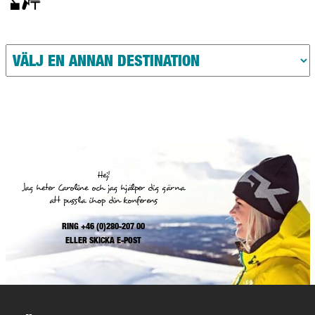
Hej!
Jag heter Caroline och jag hjälper dig gärna
att pussla ihop din konferens
RING +46 (0)280-207 00
ELLER
SKICKA E-POST