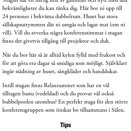
Stugan har en härlig mix av gammalt och nytt med alla
bekvämligheter du kan tänka dig. Här bor ni upp till
24 personer i bekväma dubbelrum. Huset har stora
sällskapsutrymmen där ni umgås och lagar mat (om ni
vill). Vill du avverka några konferenstimmar i stugan
finns det givetvis tillgång till projektor och duk.
När du bor här så är alltid kylen fylld med frukost och
för att göra era dagar så smidiga som möjligt. Självklart
ingår städning av huset, sängkläder och handdukar.
Intill stugan finns Relaxrummet som har en väl
tilltagen bastu (vedeldad) och du provar väl också
bubbelpoolen utomhus? En perfekt stuga för den större
konferensgruppen som önskar bo tillsammans i Sälen.
Tips