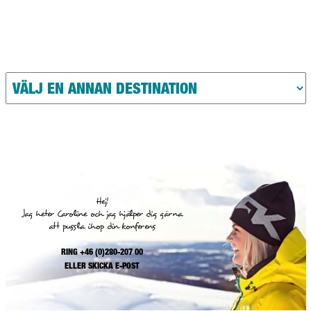
Hej!
Jag heter Caroline och jag hjälper dig gärna
att pussla ihop din konferens
RING +46 (0)280-207 00
ELLER
SKICKA E-POST