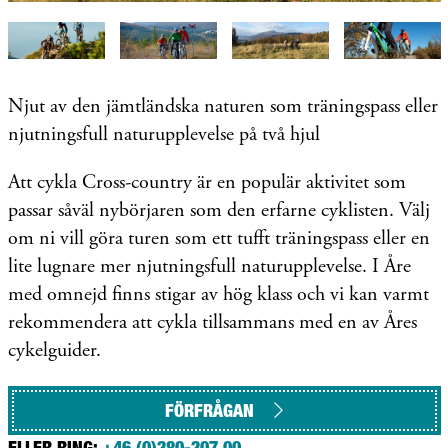
Njut av den jämtländska naturen som träningspass eller
njutningsfull naturupplevelse på två hjul
Att cykla Cross-country är en populär aktivitet som
passar såväl nybörjaren som den erfarne cyklisten. Välj
om ni vill göra turen som ett tufft träningspass eller en
lite lugnare mer njutningsfull naturupplevelse. I Åre
med omnejd finns stigar av hög klass och vi kan varmt
rekommendera att cykla tillsammans med en av Åres
cykelguider.
FÖRFRÅGAN
ELLER RING:
+46 (0)280-207 00