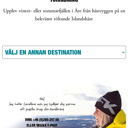
Upplev vinter- eller sommarfjällen i Åre från hästryggen på en
bekvämt töltande Islandshäst
Hej!
Jag heter Caroline och jag hjälper dig gärna
att pussla ihop din konferens
RING +46 (0)280-207 00
ELLER
SKICKA E-POST