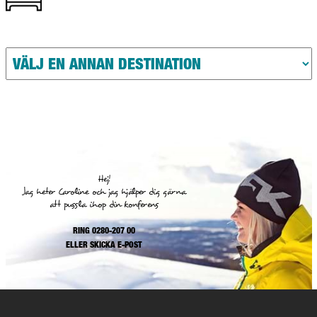
Hej!
Jag heter Caroline och jag hjälper dig gärna
att pussla ihop din konferens
RING 0280-207 00
ELLER
SKICKA E-POST