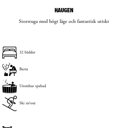
HAUGEN
Storstuga med högt läge och fantastisk utiskt
32 bäddar
Bastu
Utomhus spabad
Ski in/out
Trysil