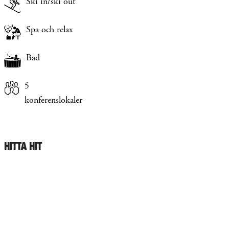
Ski in/ski out
Spa och relax
Bad
5
konferenslokaler
HITTA HIT