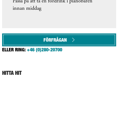
Passa på att ta en fördrink i pianobaren
innan middag
FÖRFRÅGAN
ELLER RING:
+46 (0)280-20700
HITTA HIT