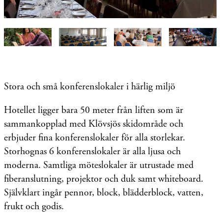
Stora och små konferenslokaler i härlig miljö
Hotellet ligger bara 50 meter från liften som är
sammankopplad med Klövsjös skidområde och
erbjuder fina konferens
lokaler för alla storlekar.
Storhognas 6 ko
nferenslokaler är alla ljusa och
moderna.
Samtliga möteslokaler är utrustade med
fiberanslutning, projektor och duk samt whiteboard.
Självklart ingår pennor, block, blädderblock, vatten,
frukt och godis.