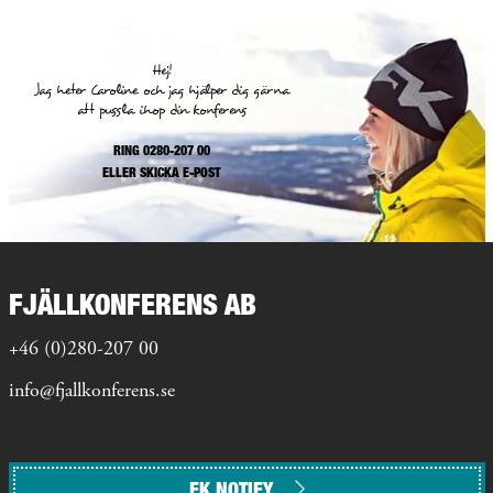
Hej!
Jag heter Caroline och jag hjälper dig gärna
att pussla ihop din konferens
RING 0280-207 00
ELLER
SKICKA E-POST
FJÄLLKONFERENS AB
+46 (0)280-207 00
info@fjallkonferens.se
FK NOTIFY