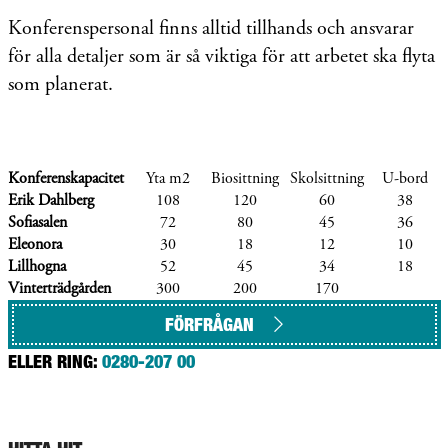
Konferenspersonal finns alltid tillhands och ansvarar
för alla detaljer som är så viktiga för att arbetet ska flyta
som planerat.
Konferenskapacitet
Yta m2
Biosittning
Skolsittning
U-bord
Erik Dahlberg
108
120
60
38
Sofiasalen
72
80
45
36
Eleonora
30
18
12
10
Lillhogna
52
45
34
18
Vinterträdgården
300
200
170
FÖRFRÅGAN
ELLER RING:
0280-207 00