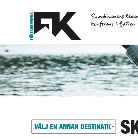
Skandinaviens leda
konferens i fjällen
S