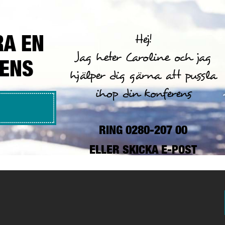
RA EN
Hej!
Jag heter Caroline och jag
RENS
hjälper dig gärna att pussla
ihop din konferens
RING 0280-207 00
ELLER
SKICKA E-POST