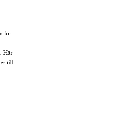
m för
r. Här
r till