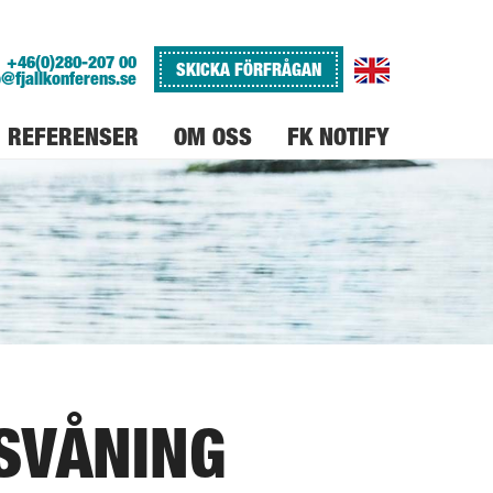
+46(0)280-207 00
SKICKA FÖRFRÅGAN
o@fjallkonferens.se
REFERENSER
OM OSS
FK NOTIFY
VARFÖR FJÄLLKONFERENS
JOBBA PÅ FJÄLLKONFERENS
SVÅNING