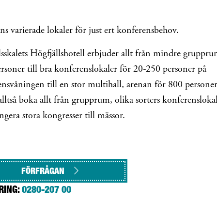
ns varierade lokaler för just ert konferensbehov.
skalets Högfjällshotell erbjuder allt från mindre gruppru
rsoner till bra konferenslokaler för 20-250 personer på
nsvåningen till en stor multihall, arenan för 800 persone
alltså boka allt från grupprum, olika sorters konferenslokale
angera stora kongresser till mässor.
FÖRFRÅGAN
RING:
0280-207 00