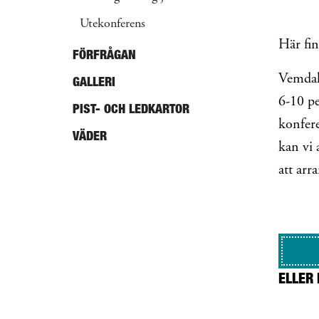
Utekonferens
Här fin
FÖRFRÅGAN
Vemdals
GALLERI
6-10 pe
PIST- OCH LEDKARTOR
konfere
VÄDER
kan vi 
att arr
ELLER 