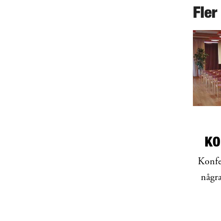
Fler
KO
Konfe
någr