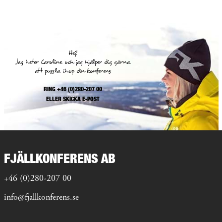
Hej!
Jag heter Caroline och jag hjälper dig gärna
att pussla ihop din konferens
RING +46 (0)280-207 00
ELLER
SKICKA E-POST
FJÄLLKONFERENS AB
+46 (0)280-207 00
info@fjallkonferens.se