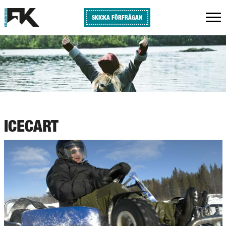
SKICKA FÖRFRÅGAN
ICECART