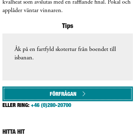
kvalheat som avslutas med en rafflande final.
Pokal och
applåder väntar vinnaren.
Tips
Åk på en fartfyld skotertur från boendet till
isbanan.
FÖRFRÅGAN
ELLER RING:
+46 (0)280-20700
HITTA HIT