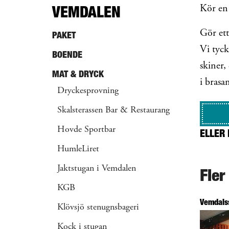
VEMDALEN
Kör en 
Gör ett
PAKET
Vi tyck
BOENDE
skiner,
MAT & DRYCK
i brasa
Dryckesprovning
Skalsterassen Bar & Restaurang
Hovde Sportbar
ELLER 
HumleLiret
Jaktstugan i Vemdalen
Fler
KGB
Vemdals
Klövsjö stenugnsbageri
Kock i stugan