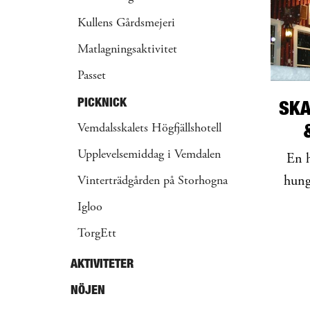
Kullens Gårdsmejeri
Matlagningsaktivitet
Passet
PICKNICK
SKA
Vemdalsskalets Högfjällshotell
Upplevelsemiddag i Vemdalen
En h
hungr
Vinterträdgården på Storhogna
Igloo
TorgEtt
AKTIVITETER
NÖJEN