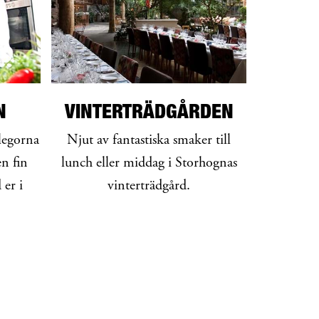
N
VINTERTRÄDGÅRDEN
legorna
Njut av fantastiska smaker till
n fin
lunch eller middag i Storhognas
er i
vinterträdgård.