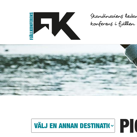
Skandinaviens leda
konferens i fjällen
P