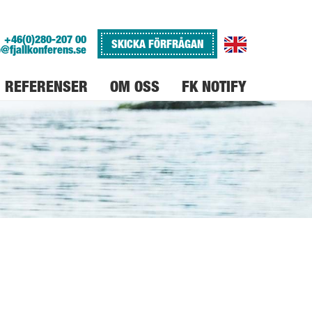
+46(0)280-207 00
SKICKA FÖRFRÅGAN
o@fjallkonferens.se
REFERENSER
OM OSS
FK NOTIFY
VARFÖR FJÄLLKONFERENS
JOBBA PÅ FJÄLLKONFERENS