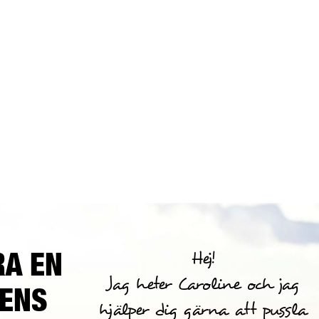
RA EN
Hej!
Jag heter Caroline och jag
RENS
hjälper dig gärna att pussla