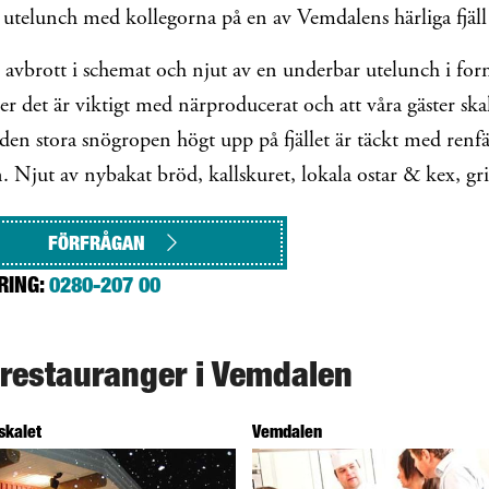
utelunch med kollegorna på en av Vemdalens härliga fjäll
 avbrott i schemat och njut av en underbar utelunch i fo
er det är viktigt med närproducerat och att våra gäster skal
 den stora snögropen högt upp på fjället är täckt med renf
n. Njut av nybakat bröd, kallskuret, lokala ostar & kex, gri
FÖRFRÅGAN
RING:
0280-207 00
 restauranger i Vemdalen
skalet
Vemdalen