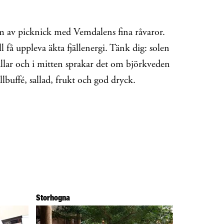
rm av picknick med Vemdalens fina råvaror.
l få uppleva äkta fjällenergi. Tänk dig: solen
ällar och i mitten sprakar det om björkveden
llbuffé, sallad, frukt och god dryck.
Storhogna