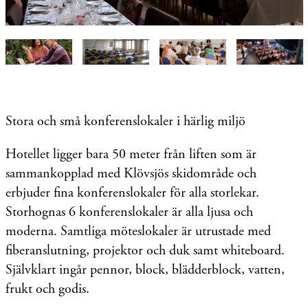
Stora och små konferenslokaler i härlig miljö
Hotellet ligger bara 50 meter från liften som är
sammankopplad med Klövsjös skidområde och
erbjuder fina konferens
lokaler för alla storlekar.
Storhognas 6 ko
nferenslokaler är alla ljusa och
moderna.
Samtliga möteslokaler är utrustade med
fiberanslutning, projektor och duk samt whiteboard.
Självklart ingår pennor, block, blädderblock, vatten,
frukt och godis.