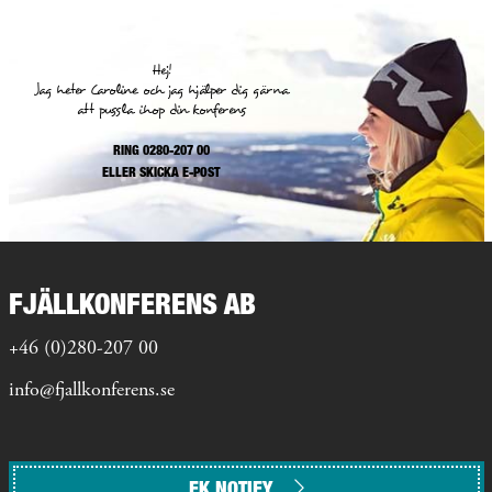
Hej!
Jag heter Caroline och jag hjälper dig gärna
att pussla ihop din konferens
RING 0280-207 00
ELLER
SKICKA E-POST
FJÄLLKONFERENS AB
+46 (0)280-207 00
info@fjallkonferens.se
FK NOTIFY