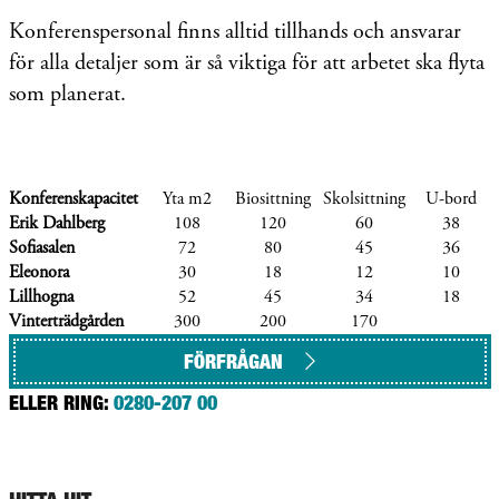
Konferenspersonal finns alltid tillhands och ansvarar
för alla detaljer som är så viktiga för att arbetet ska flyta
som planerat.
Konferenskapacitet
Yta m2
Biosittning
Skolsittning
U-bord
Erik Dahlberg
108
120
60
38
Sofiasalen
72
80
45
36
Eleonora
30
18
12
10
Lillhogna
52
45
34
18
Vinterträdgården
300
200
170
FÖRFRÅGAN
ELLER RING:
0280-207 00