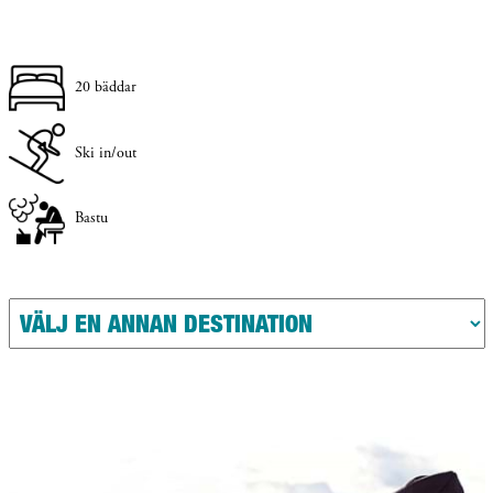
20 bäddar
Ski in/out
Bastu