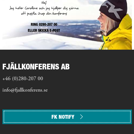
Hej!
Jag heter Caroline och jag hjälper dig gärna
att pussla ihop din konferens
RING 0280-207 00
ELLER
SKICKA E-POST
FJÄLLKONFERENS AB
+46 (0)280-207 00
info@fjallkonferens.se
FK NOTIFY