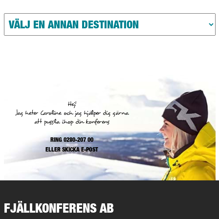
Hej!
Jag heter Caroline och jag hjälper dig gärna
att pussla ihop din konferens
RING 0280-207 00
ELLER
SKICKA E-POST
FJÄLLKONFERENS AB