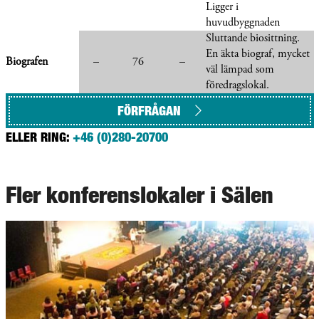
Ligger i
huvudbyggnaden
Sluttande biosittning.
En äkta biograf, mycket
Biografen
–
76
–
väl lämpad som
föredragslokal.
FÖRFRÅGAN
ELLER RING:
+46 (0)280-20700
Fler konferenslokaler i Sälen