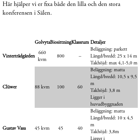
Här hjälper vi er fixa både den lilla och den stora
konferensen i Sälen.
Golvyta
Biosittning
Klassrum
Detaljer
Beläggning: parkett
660
Vinterträdgården
800
–
Längd/bredd: 25 x 14 m
kvm
Takhöjd: max 4,1-5,0 m
Beläggning: matta
Längd/bredd: 10,5 x 9,5
m
Clüwer
88 kvm
100
60
Takhöjd: 3,8 m
Ligger i
huvudbyggnaden
Beläggning: matta
Längd/bredd: 10 x 4,5
m
Gustav Vasa
45 kvm
45
40
Takhöjd: 3,8m
Ligger i