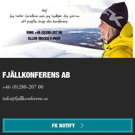
Hej!
Jag heter Caroline och jag hjälper dig gärna
att pussla ihop din konferens
RING +46 (0)280-207 00
ELLER
SKICKA E-POST
FJÄLLKONFERENS AB
+46 (0)280-207 00
info@fjallkonferens.se
FK NOTIFY