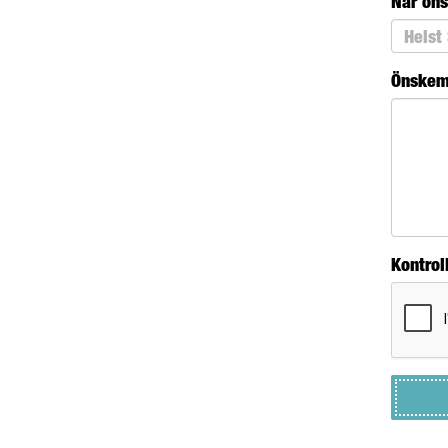
När öns
Önskemå
Kontrol