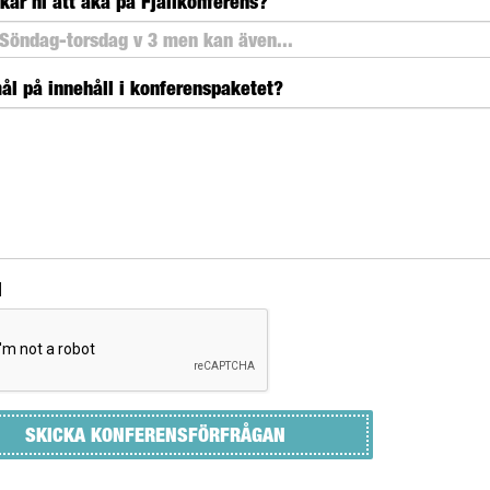
kar ni att åka på Fjällkonferens?
l på innehåll i konferenspaketet?
l
SKICKA KONFERENSFÖRFRÅGAN