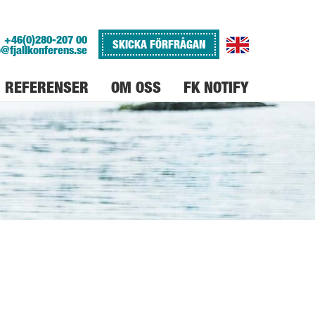
+46(0)280-207 00
SKICKA FÖRFRÅGAN
o@fjallkonferens.se
REFERENSER
OM OSS
FK NOTIFY
VARFÖR FJÄLLKONFERENS
JOBBA PÅ FJÄLLKONFERENS