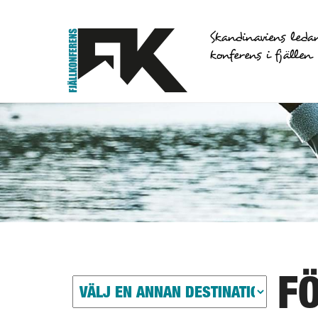
Skandinaviens leda
konferens i fjällen
F