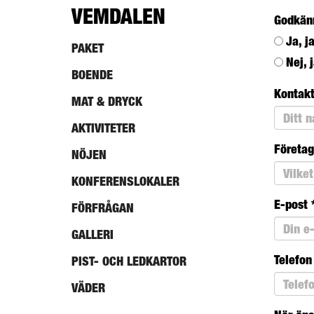
VEMDALEN
Godkän
Ja, j
PAKET
Nej, 
BOENDE
Kontak
MAT & DRYCK
AKTIVITETER
Företa
NÖJEN
KONFERENSLOKALER
E-post
FÖRFRÅGAN
GALLERI
Telefon
PIST- OCH LEDKARTOR
VÄDER